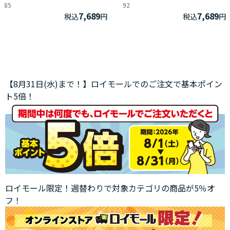
85
92
7,689
7,689
税込
円
税込
円
【8月31日(水)まで！】ロイモールでのご注文で基本ポイン
ト5倍！
ロイモール限定！週替わりで対象カテゴリの商品が5％オ
フ！