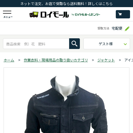
ネットで注文、お店で受取なら送料無料！詳しくはこちら
メニュー
宅配便
受取方法
ゲスト様
ホーム
>
作業衣料・現場用品の取り扱いカテゴリ
>
ジャケット
>
アイ