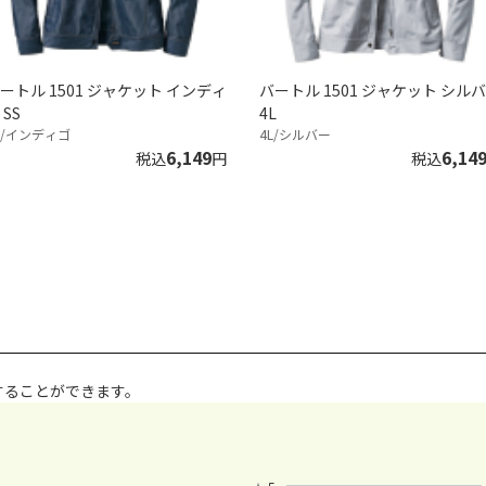
ートル 1501 ジャケット インディ
バートル 1501 ジャケット シル
 SS
4L
S/インディゴ
4L/シルバー
6,149
6,14
税込
円
税込
することができます。