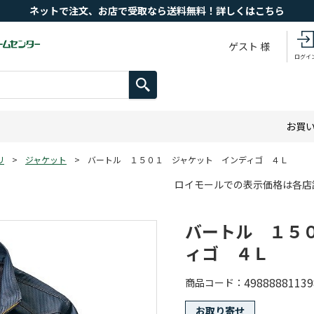
ネットで注文、お店で受取なら送料無料！詳しくはこちら
ゲスト 様
ログイ
お買
リ
>
ジャケット
>
バートル １５０１ ジャケット インディゴ ４Ｌ
ロイモールでの表示価格は各店
バートル １５
ィゴ ４Ｌ
49888881139
商品コード
お取り寄せ