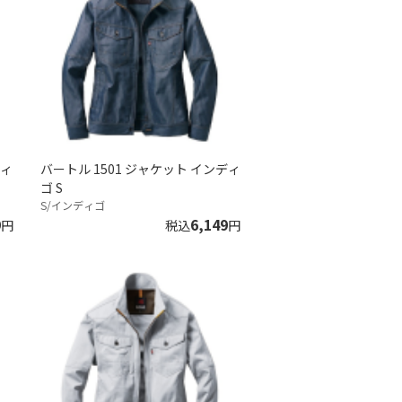
ディ
バートル 1501 ジャケット インディ
ゴ S
S/インディゴ
9
6,149
円
税込
円