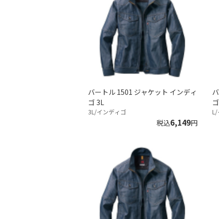
バートル 1501 ジャケット インディ
バ
ゴ 3L
ゴ
3L/インディゴ
L
6,149
税込
円