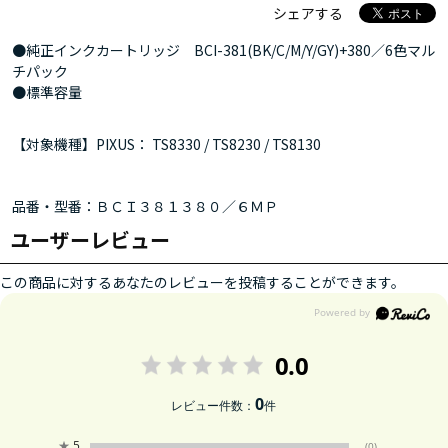
シェアする
●純正インクカートリッジ BCI-381(BK/C/M/Y/GY)+380／6色マル
チパック
●標準容量
【対象機種】PIXUS： TS8330 / TS8230 / TS8130
品番・型番：ＢＣＩ３８１３８０／６ＭＰ
ユーザーレビュー
この商品に対するあなたのレビューを投稿することができます。
0.0
0
レビュー件数：
件
★
5
(0)