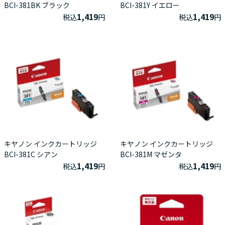
BCI-381BK ブラック
BCI-381Y イエロー
1,419
1,419
税込
円
税込
円
キヤノン インクカートリッジ
キヤノン インクカートリッジ
BCI-381C シアン
BCI-381M マゼンタ
1,419
1,419
税込
円
税込
円