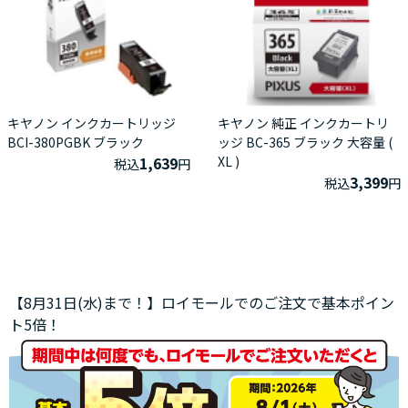
キヤノン インクカートリッジ
キヤノン 純正 インクカートリ
BCI-380PGBK ブラック
ッジ BC-365 ブラック 大容量 (
1,639
XL )
税込
円
3,399
税込
円
【8月31日(水)まで！】ロイモールでのご注文で基本ポイン
ト5倍！