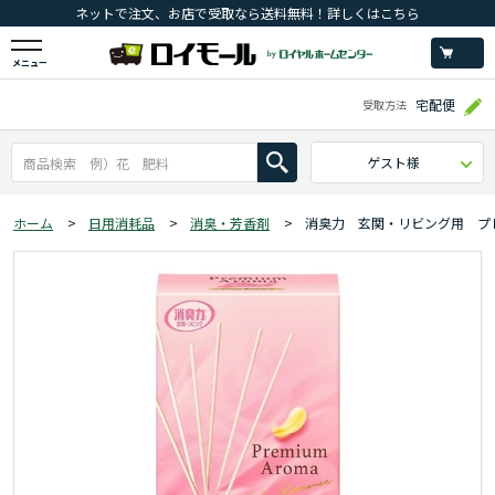
ネットで注文、お店で受取なら送料無料！詳しくはこちら
メニュー
宅配便
受取方法
ゲスト様
ホーム
>
日用消耗品
>
消臭・芳香剤
>
消臭力 玄関・リビング用 プ