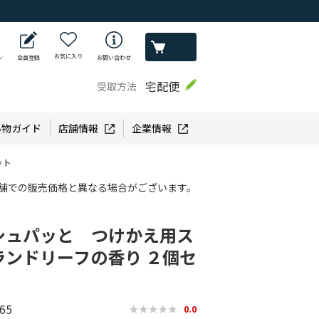
お気に入り
ン
会員登録
お問い合わせ
宅配便
受取方法
い物ガイド
店舗情報
企業情報
ット
舗での販売価格と異なる場合がございます。
シュパッと つけかえ用ス
ンドリーフの香り ２個セ
65
0.0