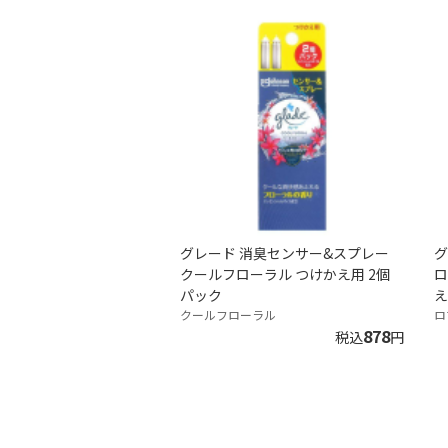
グレード 消臭センサー&スプレー
グ
クールフローラル つけかえ用 2個
ロ
パック
え
クールフローラル
ロ
878
税込
円