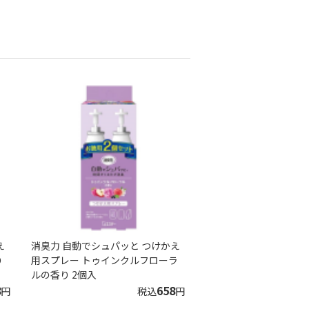
え
消臭力 自動でシュパッと つけかえ
り
用スプレー トゥインクルフローラ
ルの香り 2個入
8
658
円
税込
円