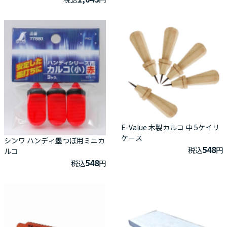
E-Value 木製カルコ 中 5ケイリ
ケース
シンワ ハンディ墨つぼ用ミニカ
548
税込
円
ルコ
548
税込
円