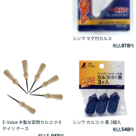
シンワ マグ付カルコ
878
税込
円
E-Value 木製左官用カルコ 小 6
シンワ カルコ 小 黒 3個入
ケイリ ケース
548
税込
円
1,043
税込
円