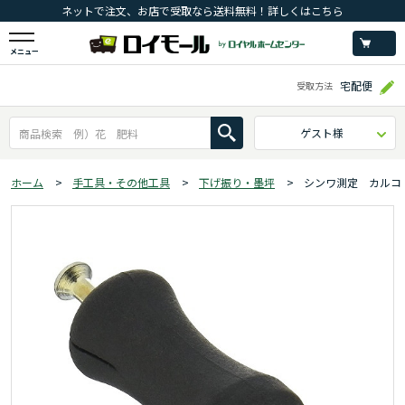
ネットで注文、お店で受取なら送料無料！詳しくはこちら
メニュー
宅配便
受取方法
ゲスト様
ホーム
>
手工具・その他工具
>
下げ振り・墨坪
>
シンワ測定 カルコ