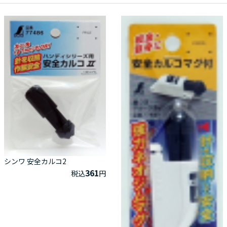
シンワ 安全カルコ2
361
税込
円