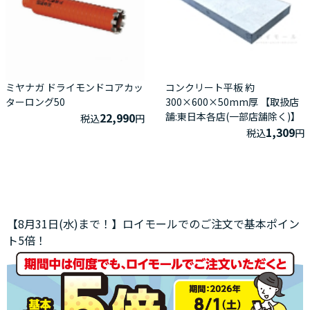
ミヤナガ ドライモンドコアカッ
コンクリート平板 約
ターロング50
300×600×50mm厚 【取扱店
22,990
舗:東日本各店(一部店舗除く)】
税込
円
1,309
税込
円
【8月31日(水)まで！】ロイモールでのご注文で基本ポイン
ト5倍！