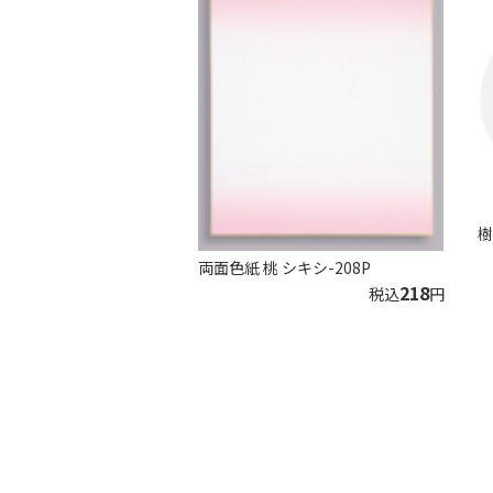
樹
両面色紙 桃 シキシ-208P
218
税込
円