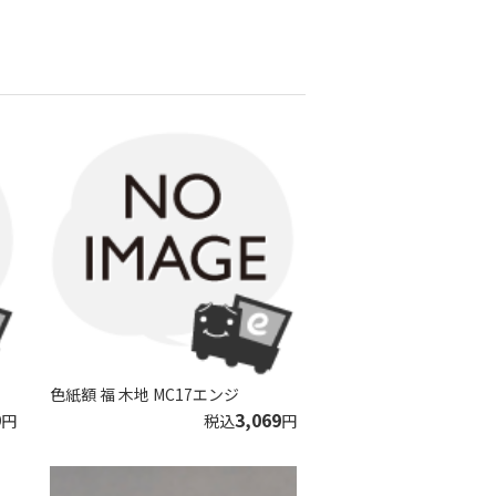
色紙額 福 木地 MC17エンジ
9
3,069
円
税込
円