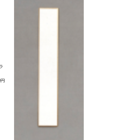
ラ
9
円