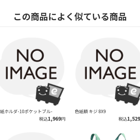
この商品によく似ている商品
紙ホルダ-10ポケットブル-
色紙額 キジ 8X9
1,969
1,52
税込
円
税込