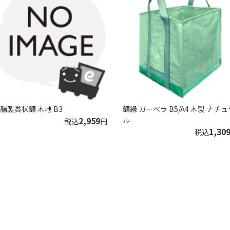
脂製賞状額 木地 B3
額縁 ガーベラ B5/A4 木製 ナチュ
2,959
ル
税込
円
1,30
税込