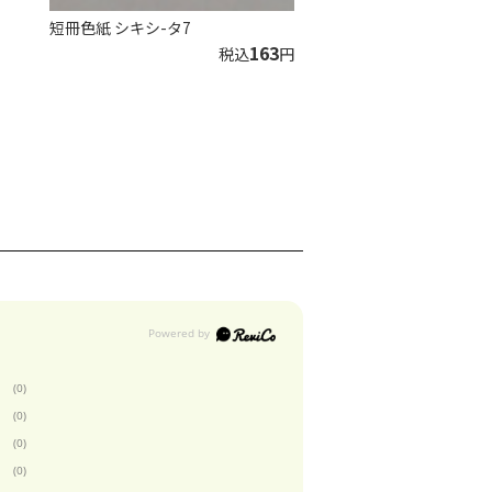
短冊色紙 シキシ-タ7
163
税込
円
(0)
(0)
(0)
(0)