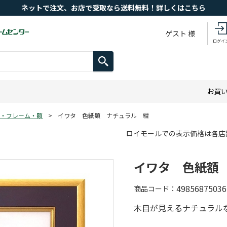
ネットで注文、お店で受取なら送料無料！詳しくはこちら
ゲスト 様
ログイ
お買
・フレーム・額
>
イワタ 色紙額 ナチュラル 紺
ロイモールでの表示価格は各店
イワタ 色紙額
49856875036
商品コード
木目が見えるナチュラル