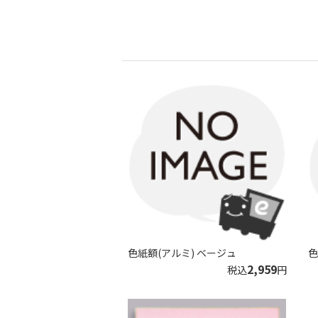
色紙額(アルミ) ベージュ
色
2,959
税込
円