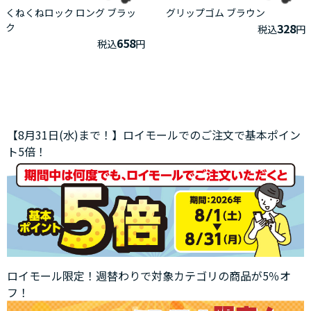
くねくねロック ロング ブラッ
グリップゴム ブラウン
ク
328
税込
円
658
税込
円
【8月31日(水)まで！】ロイモールでのご注文で基本ポイン
ト5倍！
ロイモール限定！週替わりで対象カテゴリの商品が5％オ
フ！