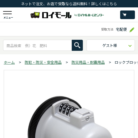
ネットで注文、お店で受取なら送料無料！詳しくはこちら
メニュー
宅配便
受取方法
ゲスト様
ホーム
>
防犯・防災・安全用品
>
防災用品・耐震用品
>
ロックブロッ