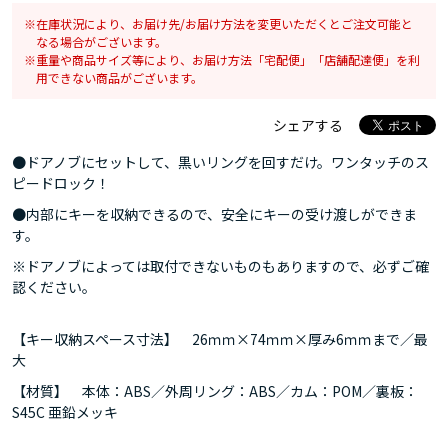
在庫状況により、お届け先/お届け方法を変更いただくとご注文可能と
なる場合がございます。
重量や商品サイズ等により、お届け方法「宅配便」「店舗配達便」を利
用できない商品がございます。
シェアする
●ドアノブにセットして、黒いリングを回すだけ。ワンタッチのス
ピードロック！
●内部にキーを収納できるので、安全にキーの受け渡しができま
す。
※ドアノブによっては取付できないものもありますので、必ずご確
認ください。
【キー収納スペース寸法】 26ｍｍ×74ｍｍ×厚み6ｍｍまで／最
大
【材質】 本体：ABS／外周リング：ABS／カム：POM／裏板：
S45C 亜鉛メッキ