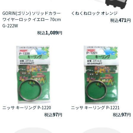
GORIN(ゴリン) ソリッドカラー
くねくねロック オレンジ
ワイヤーロック イエロー 70cm
471
税込
円
G-222W
1,089
税込
円
ニッサ キーリング P-1220
ニッサ キーリング P-1221
97
97
税込
円
税込
円