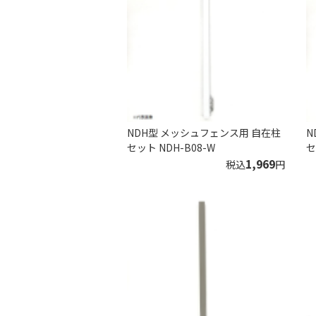
NDH型 メッシュフェンス用 自在柱
N
セット NDH-B08-W
セ
1,969
税込
円