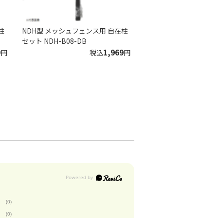
柱
NDH型 メッシュフェンス用 自在柱
セット NDH-B08-DB
9
1,969
円
税込
円
(0)
(0)