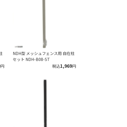
柱
NDH型 メッシュフェンス用 自在柱
セット NDH-B08-ST
9
1,969
円
税込
円