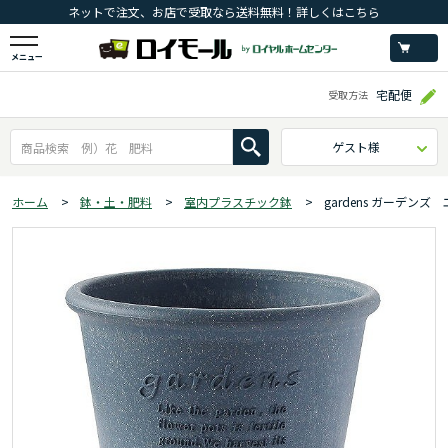
ネットで注文、お店で受取なら送料無料！詳しくはこちら
メニュー
宅配便
受取方法
ゲスト様
ホーム
>
鉢・土・肥料
>
室内プラスチック鉢
>
gardens ガーデン