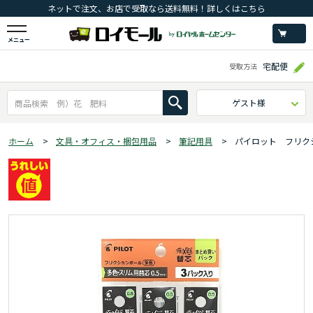
ネットで注文、お店で受取なら送料無料！詳しくはこちら
メニュー
宅配便
受取方法
ゲスト様
ホーム
>
文具・オフィス・梱包用品
>
筆記用具
>
パイロット フリク