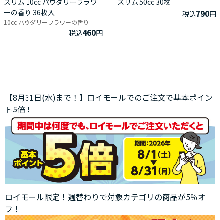
スリム 10cc パウダリーフラワ
スリム 50cc 30枚
ーの香り 36枚入
790
税込
円
10cc パウダリーフラワーの香り
460
税込
円
【8月31日(水)まで！】ロイモールでのご注文で基本ポイン
ト5倍！
ロイモール限定！週替わりで対象カテゴリの商品が5％オ
フ！