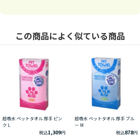
この商品によく似ている商品
超吸水 ペットタオル 厚手 ピン
超吸水 ペットタオル 厚手 ブル
ク L
ー M
1,309
878
税込
円
税込
円