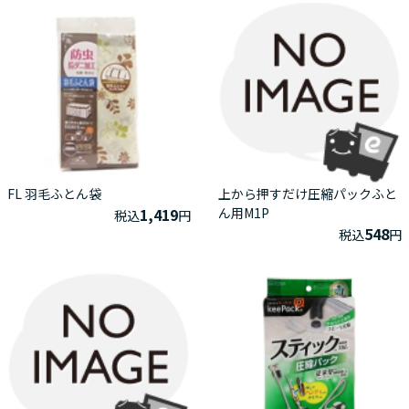
FL 羽毛ふとん袋
上から押すだけ圧縮パックふと
1,419
ん用M1P
税込
円
548
税込
円