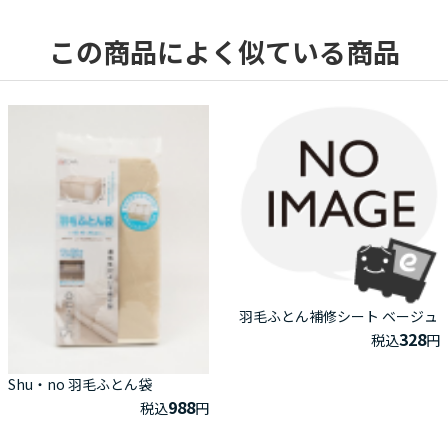
この商品によく似ている商品
羽毛ふとん補修シート ベージュ
328
税込
円
Shu・no 羽毛ふとん袋
988
税込
円