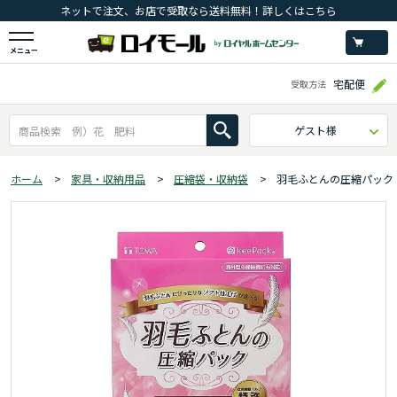
ネットで注文、お店で受取なら送料無料！詳しくはこちら
メニュー
宅配便
受取方法
ゲスト様
ホーム
>
家具・収納用品
>
圧縮袋・収納袋
>
羽毛ふとんの圧縮パック