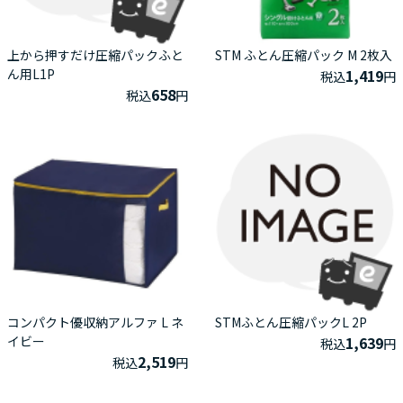
上から押すだけ圧縮パックふと
STM ふとん圧縮パック M 2枚入
ん用L1P
1,419
税込
円
658
税込
円
コンパクト優収納アルファ L ネ
STMふとん圧縮パックL 2P
イビー
1,639
税込
円
2,519
税込
円