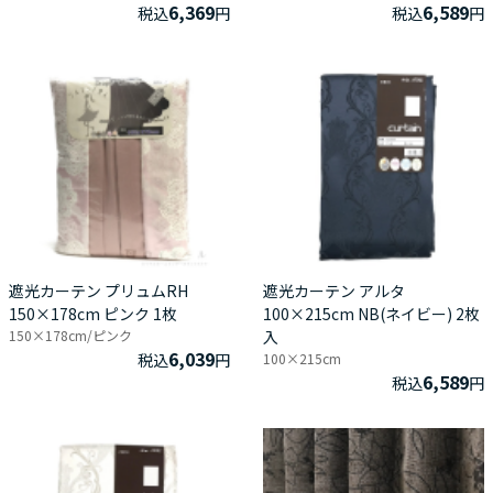
6,369
6,589
税込
円
税込
円
遮光カーテン プリュムRH
遮光カーテン アルタ
150×178cm ピンク 1枚
100×215cm NB(ネイビー) 2枚
150×178cm/ピンク
入
6,039
税込
円
100×215cm
6,589
税込
円