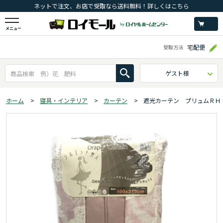
ネットで注文、お店で受取なら送料無料！詳しくはこちら
メニュー
宅配便
受取方法
ゲスト様
ホーム
>
寝具・インテリア
>
カーテン
>
遮光カーテン プリュムＲＨ