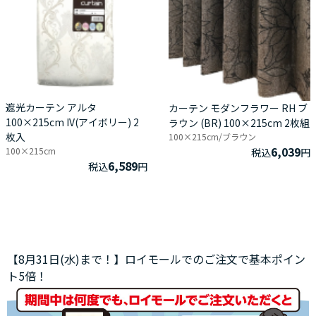
遮光カーテン アルタ
カーテン モダンフラワー RH ブ
100×215cm IV(アイボリー) 2
ラウン (BR) 100×215cm 2枚組
枚入
100×215cm/ブラウン
6,039
100×215cm
税込
円
6,589
税込
円
【8月31日(水)まで！】ロイモールでのご注文で基本ポイン
ト5倍！