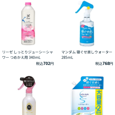
リーゼ しっとりジューシーシャ
マンダム 寝ぐせ直しウォーター
ワー つめかえ用 340mL
285mL
702
768
税込
円
税込
円