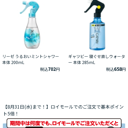
リーゼ うるおいミントシャワー
ギャツビー 寝ぐせ直しウォータ
本体 200mL
ー 本体 285mL
702
658
税込
円
税込
円
【8月31日(水)まで！】ロイモールでのご注文で基本ポイン
ト5倍！