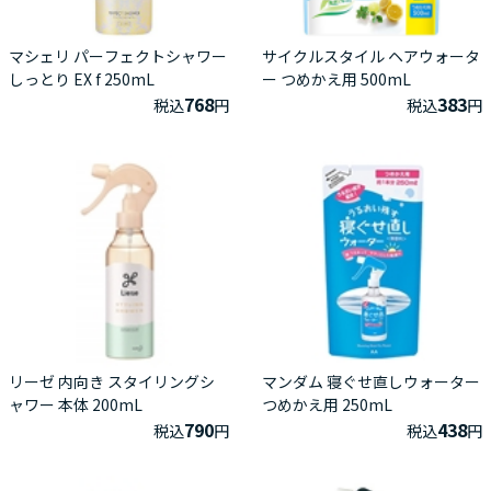
マシェリ パーフェクトシャワー
サイクルスタイル ヘアウォータ
しっとり EX f 250mL
ー つめかえ用 500mL
768
383
税込
円
税込
円
リーゼ 内向き スタイリングシ
マンダム 寝ぐせ直しウォーター
ャワー 本体 200mL
つめかえ用 250mL
790
438
税込
円
税込
円