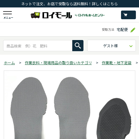
ネットで注文、お店で受取なら送料無料！詳しくはこちら
メニュー
宅配便
受取方法
ゲスト様
ホーム
>
作業衣料・現場用品の取り扱いカテゴリ
>
作業靴・地下足袋
>