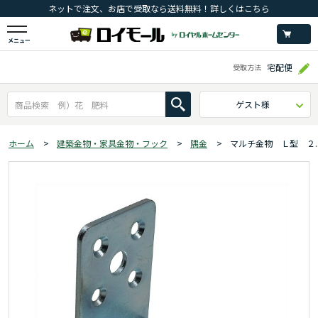
ネットで注文、お店で受取なら送料無料！詳しくはこちら
メニュー
宅配便
受取方法
ゲスト様
ホーム
>
建築金物・家具金物・フック
>
隅金
>
マルチ金物 Ｌ型 ２