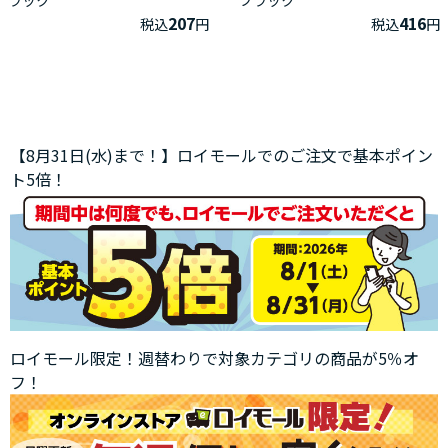
207
416
税込
円
税込
円
【8月31日(水)まで！】ロイモールでのご注文で基本ポイン
ト5倍！
ロイモール限定！週替わりで対象カテゴリの商品が5％オ
フ！