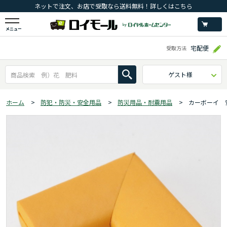
ネットで注文、お店で受取なら送料無料！詳しくはこちら
メニュー
宅配便
受取方法
ゲスト様
ホーム
>
防犯・防災・安全用品
>
防災用品・耐震用品
>
カーボーイ 