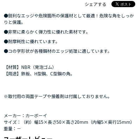
シェアする
●鋭利なエッジや危険箇所の保護材として最適！危険な角をしっか
りと保護。
●非常に柔らかく弾力性に優れた素材です。
●耐摩耗性に優れています。
●コの字形状が各種鋼材のエッジ処理に適しています。
【材質】NBR（発泡ゴム）
【用途】鉄板、H型鋼、C型鋼の角。
※取付用の両面テープや接着剤は付属しておりません。
メーカー：カーボーイ
サイズ：（約）幅15×長さ50×高さ20mm（内幅5×奥行15mm）
重量：－
ユーザーレビュー