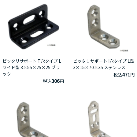
ピッタリサポート T穴タイプ L
ピッタリサポート I穴タイプ L型
ワイド型 3×55×25×25 ブラ
3×15×70×35 ステンレス
ック
471
税込
円
306
税込
円