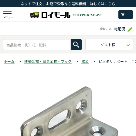
ネットで注文、お店で受取なら送料無料！詳しくはこちら
メニュー
宅配便
受取方法
ゲスト様
ホーム
>
建築金物・家具金物・フック
>
隅金
>
ピッタリサポート Ｔ