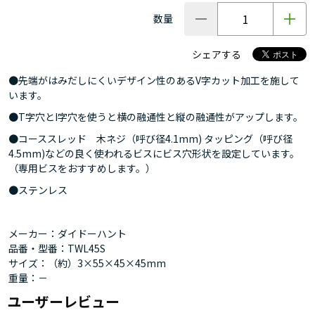
数量
シェアする
●先端がはみだしにくいデザイン性のあるV字カット加工を施して
います。
●T字穴とI字穴を使うと横の融通性と縦の融通性がアップします。
●コーススレッド 木ネジ（呼び径4.1mm) タッピング（呼び径
4.5mm)などの良く使われるビスにビス穴形状を設定しています。
（専用ビスをおすすめします。）
●ステンレス
メーカー：ダイドーハント
品番・型番：TWL45S
サイズ：（約）3×55×45×45mm
重量：－
ユーザーレビュー