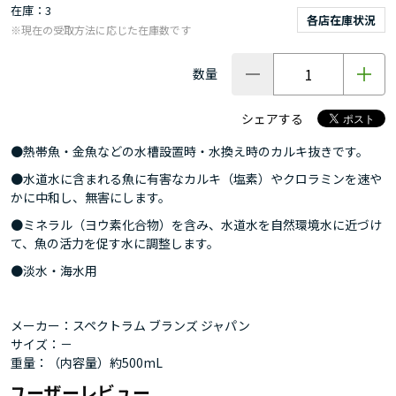
在庫
3
各店在庫状況
※現在の受取方法に応じた在庫数です
数量
シェアする
●熱帯魚・金魚などの水槽設置時・水換え時のカルキ抜きです。
●水道水に含まれる魚に有害なカルキ（塩素）やクロラミンを速や
かに中和し、無害にします。
●ミネラル（ヨウ素化合物）を含み、水道水を自然環境水に近づけ
て、魚の活力を促す水に調整します。
●淡水・海水用
メーカー：スペクトラム ブランズ ジャパン
サイズ：－
重量：（内容量）約500mL
ユーザーレビュー