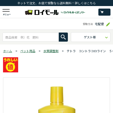
ネットで注文、お店で受取なら送料無料！詳しくはこちら
メニュー
宅配便
受取方法
ゲスト様
ホーム
>
ペット用品
>
水質調整剤
>
テトラ コントラコロライン ５