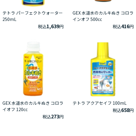
テトラ パーフェクトウォーター
GEX 水道水のカルキぬき コロラ
250mL
インオフ 500cc
1,639
416
税込
円
税込
円
GEX 水道水のカルキぬき コロラ
テトラ アクアセイフ 100mL
イオフ 120cc
658
税込
円
273
税込
円