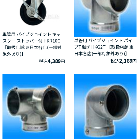
単管用 パイプジョイント キャ
単管用 パイプジョイント パイ
スター ストッパー付 HKR10C
プT継ぎ HKG2T 【取扱店舗:東
【取扱店舗:東日本各店(一部対
日本各店(一部対象外あり)】
象外あり)】
2,189
4,389
税込
円
税込
円