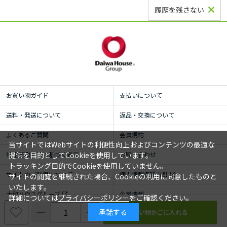
履歴を残さない
お買い物ガイド
支払いについて
送料・発送について
返品・交換について
よくあるご質問
会員規約
当サイトではWebサイトの利便性向上およびコンテンツの最適な
特定商取引法に基づく表示
お問い合わせ
提供を目的としてCookieを使用しています。
トラッキング目的でCookieを使用していません。
サイトのご利用について
個人情報保護方針
サイトの閲覧を継続された場合、Cookieの利用に同意したものと
いたします。
大和ハウスグループ
企業情報
詳細については
プライバシーポリシー
をご確認ください。
承諾する
© ROYAL HOMECENTER Co.,Ltd. ALL RIGHTS RESERVED.