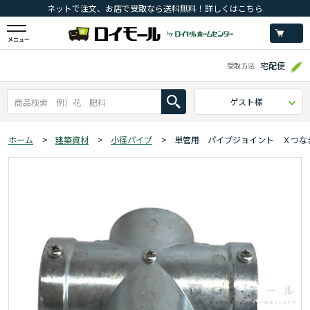
ネットで注文、お店で受取なら送料無料！詳しくはこちら
メニュー
宅配便
受取方法
ゲスト様
ホーム
>
建築資材
>
小径パイプ
>
単管用 パイプジョイント Ｘつな