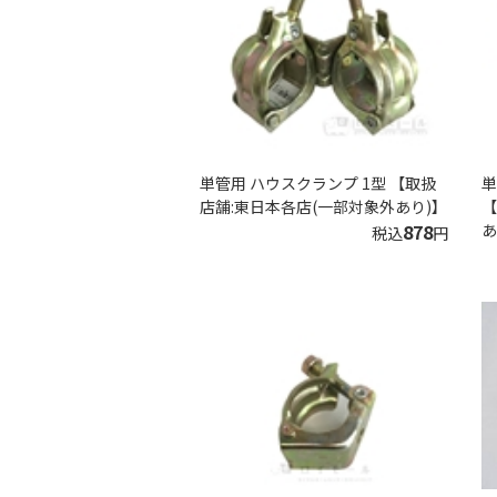
単管用 ハウスクランプ 1型 【取扱
単
店舗:東日本各店(一部対象外あり)】
【
878
あ
税込
円