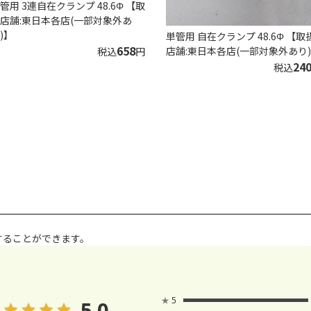
管用 3連自在クランプ 48.6Φ 【取
店舗:東日本各店(一部対象外あ
)】
単管用 自在クランプ 48.6Φ 【取
658
店舗:東日本各店(一部対象外あり
税込
円
24
税込
することができます。
★
5
5.0