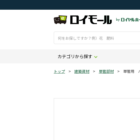
カテゴリから探す
トップ
>
建築資材
>
単管部材
>
単管用 