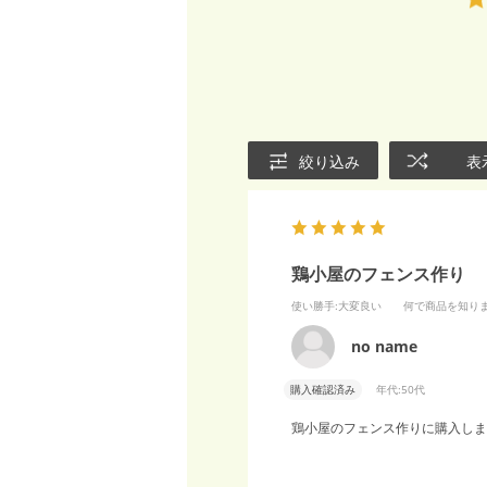
絞り込み
表
鶏小屋のフェンス作り
使い勝手
:大変良い
何で商品を知り
no name
購入確認済み
年代:
50代
鶏小屋のフェンス作りに購入しま