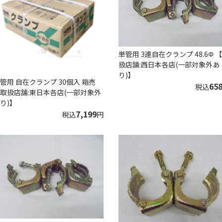
単管用 3連自在クランプ 48.6Φ 
扱店舗:西日本各店(一部対象外あ
り)】
管用 自在クランプ 30個入 箱売
65
税込
取扱店舗:東日本各店(一部対象外
り)】
7,199
税込
円