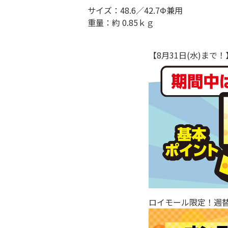
サイズ：48.6／42.7Φ兼用
重量：約 0.85ｋｇ
【8月31日(水)ま
ロイモール限定！週