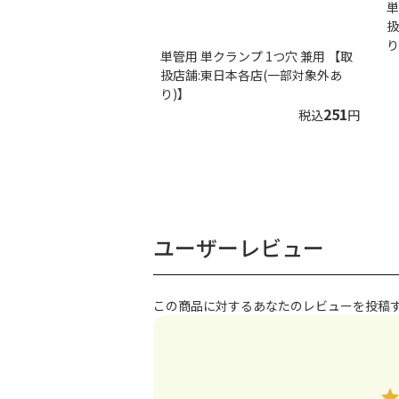
単
扱
り
単管用 単クランプ 1つ穴 兼用 【取
扱店舗:東日本各店(一部対象外あ
り)】
251
税込
円
ユーザーレビュー
この商品に対するあなたのレビューを投稿