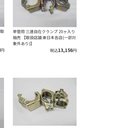
【取
単管用 三連自在クランプ 20ヶ入り
箱売 【取扱店舗:東日本各店(一部対
象外あり)】
8
13,156
円
税込
円