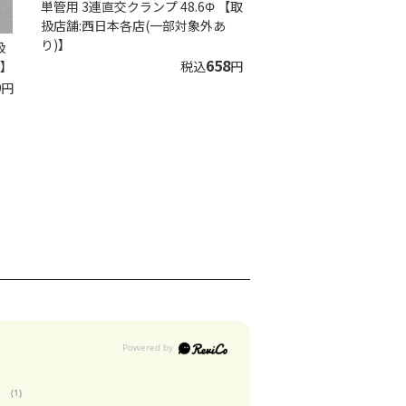
単管用 3連直交クランプ 48.6Φ 【取
扱店舗:西日本各店(一部対象外あ
り)】
扱
658
税込
円
)】
0
円
(1)