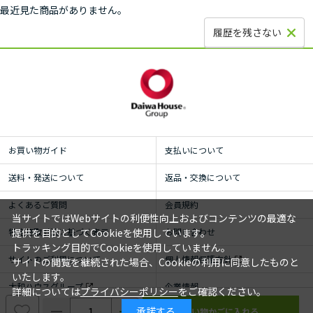
最近見た商品がありません。
履歴を残さない
お買い物ガイド
支払いについて
送料・発送について
返品・交換について
よくあるご質問
会員規約
当サイトではWebサイトの利便性向上およびコンテンツの最適な
特定商取引法に基づく表示
お問い合わせ
提供を目的としてCookieを使用しています。
トラッキング目的でCookieを使用していません。
サイトのご利用について
個人情報保護方針
サイトの閲覧を継続された場合、Cookieの利用に同意したものと
いたします。
大和ハウスグループ
企業情報
詳細については
プライバシーポリシー
をご確認ください。
承諾する