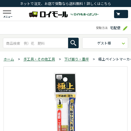
ネットで注文、お店で受取なら送料無料！詳しくはこちら
メニュー
宅配便
受取方法
ゲスト様
ホーム
>
手工具・その他工具
>
下げ振り・墨坪
>
極上ペイントマーカ