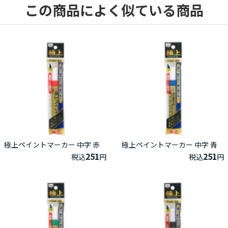
この商品によく似ている商品
極上ペイントマーカー 中字 赤
極上ペイントマーカー 中字 青
251
251
税込
円
税込
円