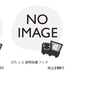
ぴたッコ 透明粘着フック
9
196
円
税込
円