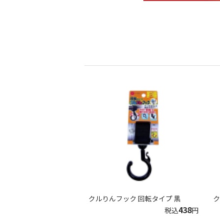
クルりんフック 回転タイプ 黒
ク
438
税込
円