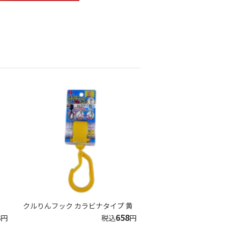
クルりんフック カラビナタイプ 黄
3
658
円
税込
円