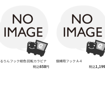
るりんフック紺色 回転カラビナ
個縛用フック A-4
658
1,19
税込
円
税込