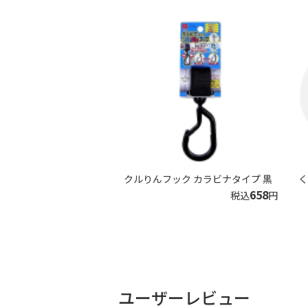
クルりんフック カラビナタイプ 黒
く
658
税込
円
ユーザーレビュー