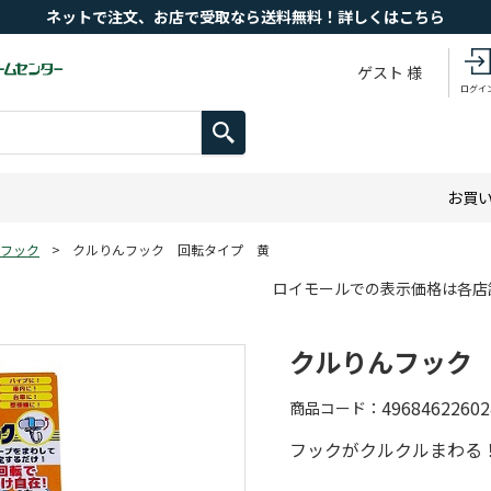
ネットで注文、お店で受取なら送料無料！詳しくはこちら
ゲスト 様
ログイ
お買
フック
>
クルりんフック 回転タイプ 黄
ロイモールでの表示価格は各店
クルりんフック
49684622602
商品コード
フックがクルクルまわる