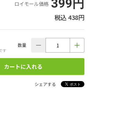
399円
ロイモール価格
438円
数量
です
カートに入れる
シェアする