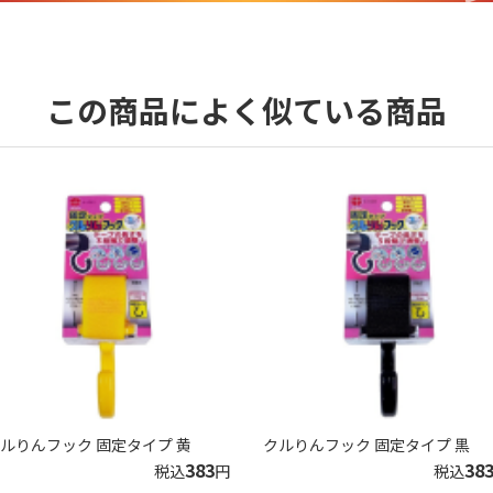
この商品によく似ている商品
ルりんフック 固定タイプ 黄
クルりんフック 固定タイプ 黒
383
38
税込
円
税込