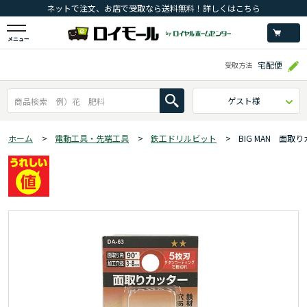
ネットで注文、お店で受取なら送料無料！詳しくはこちら
メニュー
宅配便
受取方法
ゲスト様
ホーム
>
電動工具・先端工具
>
鉄工ドリルビット
>
BIG MAN 面