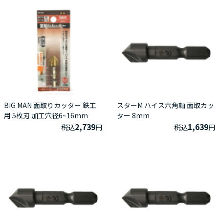
BIG MAN 面取りカッター 鉄工
スターM ハイス六角軸 面取カッ
用 5枚刃 加工穴径6~16mm
ター 8mm
2,739
1,639
税込
円
税込
円