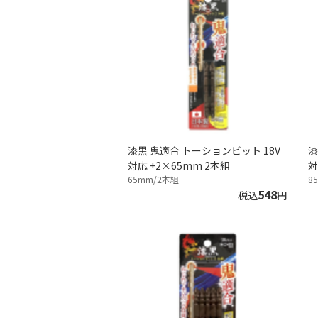
漆黒 鬼適合 トーションビット 18V
漆
対応 +2×65mm 2本組
対
65mm/2本組
8
548
税込
円