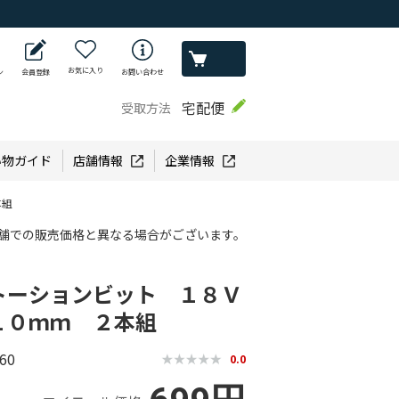
お気に入り
ン
会員登録
お問い合わせ
宅配便
受取方法
い物ガイド
店舗情報
企業情報
本組
舗での販売価格と異なる場合がございます。
トーションビット １８Ｖ
１０ｍｍ ２本組
60
0.0