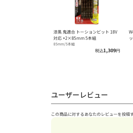
漆黒 鬼適合 トーションビット 18V
W
対応 +2×85mm 5本組
ッ
85mm/5本組
1,309
税込
円
ユーザーレビュー
この商品に対するあなたのレビューを投稿