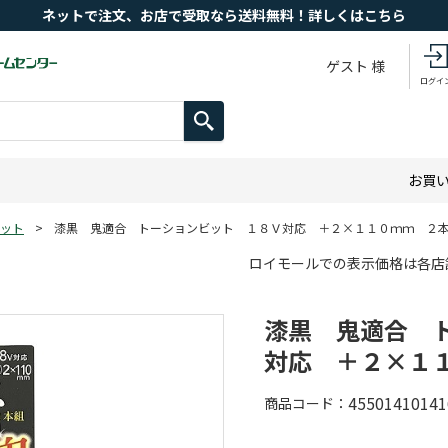
ネットで注文、お店で受取なら送料無料！詳しくはこちら
ゲスト 様
ログイ
お買
ット
>
漆黒 鬼適合 トーションビット １８Ｖ対応 ＋２×１１０ｍｍ ２
ロイモールでの表示価格は各店
漆黒 鬼適合 
対応 ＋２×１
45501410141
商品コード