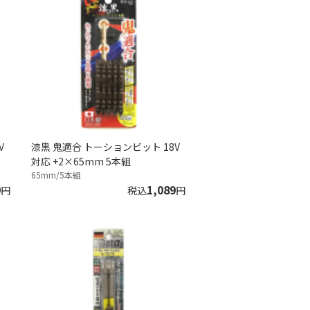
V
漆黒 鬼適合 トーションビット 18V
対応 +2×65mm 5本組
65mm/5本組
9
1,089
円
税込
円