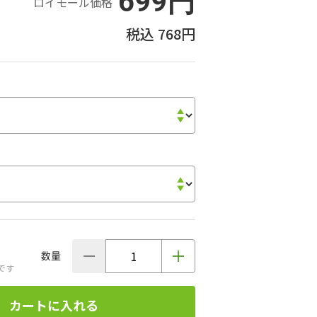
699円
ロイモール価格
768円
数量
です
カートに入れる