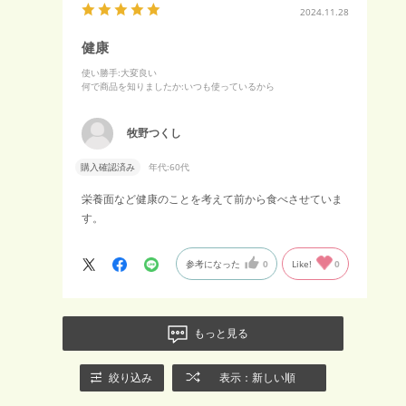
2024.11.28
健康
使い勝手
:大変良い
何で商品を知りましたか
:いつも使っているから
牧野つくし
購入確認済み
年代:
60代
栄養面など健康のことを考えて前から食べさせていま
す。
参考になった
0
Like!
0
もっと見る
絞り込み
表示：新しい順