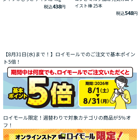
438
イスト棒 25本
税込
円
548
税込
円
【8月31日(水)まで！】ロイモールでのご注文で基本ポイン
ト5倍！
ロイモール限定！週替わりで対象カテゴリの商品が5％オ
フ！