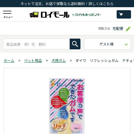
ネットで注文、お店で受取なら送料無料！詳しくはこちら
メニュー
宅配便
受取方法
ゲスト様
ホーム
>
ペット用品
>
犬用ガム
>
ダイワ リフレッシュガム ナチュ