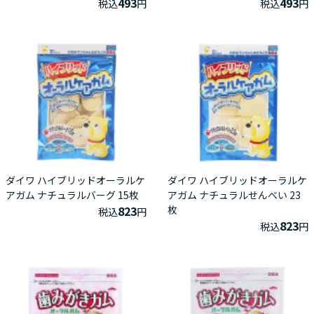
493
493
税込
円
税込
円
ダイワ ハイブリッドオーラルケ
ダイワ ハイブリッドオーラルケ
アガム ナチュラルバーグ 15枚
アガム ナチュラルせんべい 23
823
枚
税込
円
823
税込
円