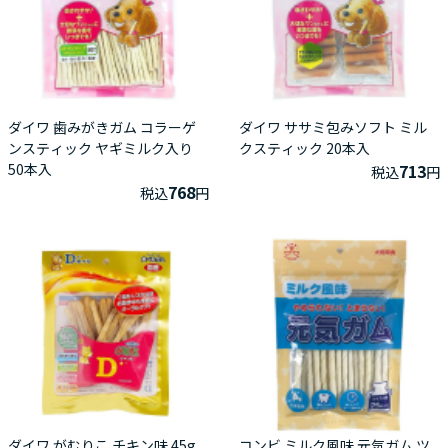
ダイワ 歯みがきガム コラーゲ
ダイワ ササミ包みソフト ミル
ンスティック ヤギミルク入り
クスティック 20本入
50本入
713
税込
円
768
税込
円
ダイワ がむりこ チキン味 45g
コンビ ミルク風味 元気ガム ツ