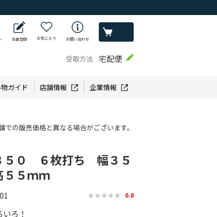
お気に入り
ン
会員登録
お問い合わせ
宅配便
受取方法
い物ガイド
店舗情報
企業情報
舗での販売価格と異なる場合がございます。
３５０ ６枚打ち 幅３５
高５５ｍｍ
01
0.0
ろいろ！