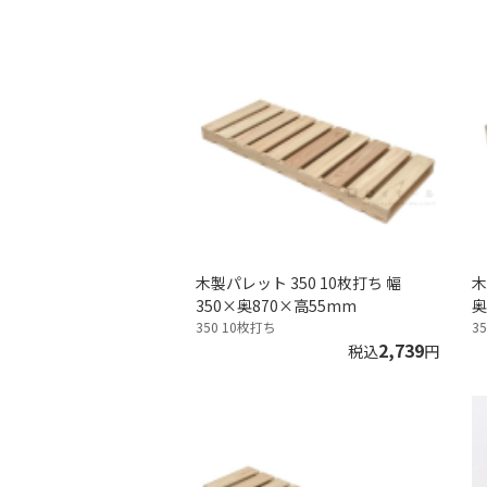
木製パレット 350 10枚打ち 幅
木
350×奥870×高55mm
奥
350 10枚打ち
3
2,739
税込
円