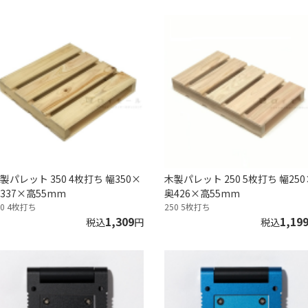
製パレット 350 4枚打ち 幅350×
木製パレット 250 5枚打ち 幅250
337×高55mm
奥426×高55mm
50 4枚打ち
250 5枚打ち
1,309
1,19
税込
円
税込