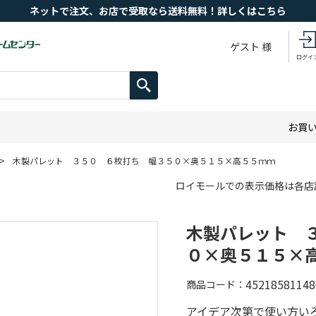
ネットで注文、お店で受取なら送料無料！詳しくはこちら
ゲスト 様
ログイ
お買
>
木製パレット ３５０ ６枚打ち 幅３５０×奥５１５×高５５ｍｍ
ロイモールでの表示価格は各店
木製パレット 
０×奥５１５×
45218581148
商品コード
アイデア次第で使い方い