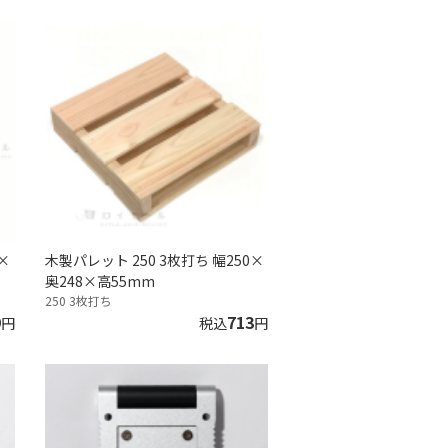
×
木製パレット 250 3枚打ち 幅250×
奥248×高55mm
250 3枚打ち
9
713
円
税込
円