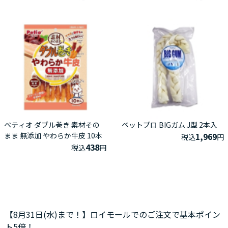
ペティオ ダブル巻き 素材その
ペットプロ BIGガム J型 2本入
まま 無添加 やわらか牛皮 10本
1,969
税込
円
438
税込
円
【8月31日(水)まで！】ロイモールでのご注文で基本ポイン
ト5倍！