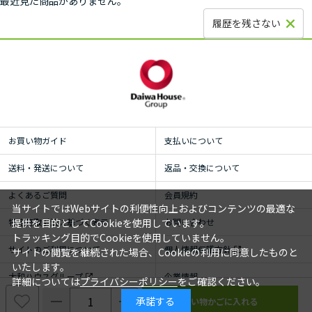
最近見た商品がありません。
履歴を残さない
お買い物ガイド
支払いについて
送料・発送について
返品・交換について
よくあるご質問
会員規約
当サイトではWebサイトの利便性向上およびコンテンツの最適な
特定商取引法に基づく表示
お問い合わせ
提供を目的としてCookieを使用しています。
トラッキング目的でCookieを使用していません。
サイトのご利用について
個人情報保護方針
サイトの閲覧を継続された場合、Cookieの利用に同意したものと
いたします。
大和ハウスグループ
企業情報
詳細については
プライバシーポリシー
をご確認ください。
承諾する
© ROYAL HOMECENTER Co.,Ltd. ALL RIGHTS RESERVED.