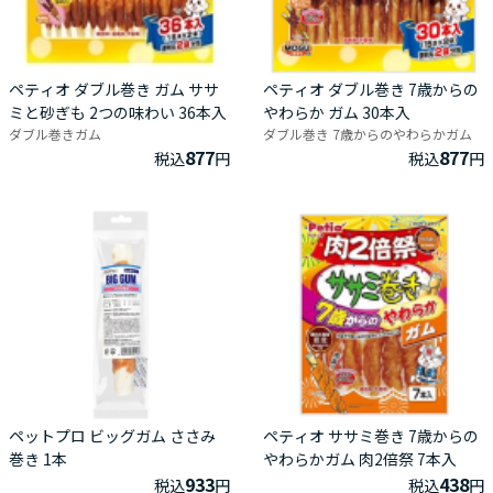
ペティオ ダブル巻き ガム ササ
ペティオ ダブル巻き 7歳からの
ミと砂ぎも 2つの味わい 36本入
やわらか ガム 30本入
ダブル巻きガム
ダブル巻き 7歳からのやわらかガム
877
877
税込
円
税込
円
ペットプロ ビッグガム ささみ
ペティオ ササミ巻き 7歳からの
巻き 1本
やわらかガム 肉2倍祭 7本入
933
438
税込
円
税込
円