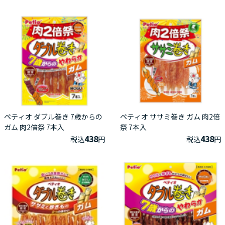
ペティオ ダブル巻き 7歳からの
ペティオ ササミ巻き ガム 肉2倍
ガム 肉2倍祭 7本入
祭 7本入
438
438
税込
円
税込
円