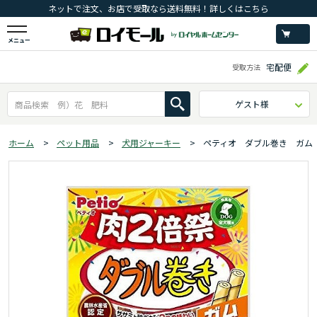
ネットで注文、お店で受取なら送料無料！詳しくはこちら
メニュー
宅配便
受取方法
ゲスト様
ホーム
>
ペット用品
>
犬用ジャーキー
>
ペティオ ダブル巻き ガム