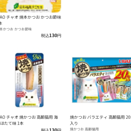
IAO チャオ 焼本かつお かつお節味
本
本かつお かつお節味
130
税込
円
IAO チャオ 焼かつお 高齢猫用 海
焼かつお バラエティ 高齢猫用 2
ほたて味 1本
入り
130
焼かつお 高齢猫用
税込
円