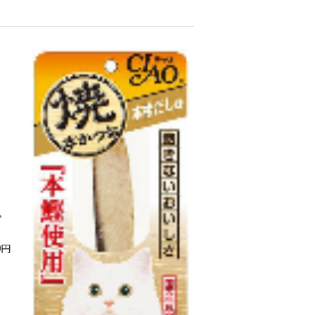
か
0
円