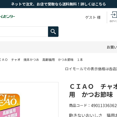
ネットで注文、お店で受取なら送料無料！詳しくはこちら
ゲスト 様
ログイ
お買
ＩＡＯ チャオ 焼本かつお 高齢猫用 かつお節味 １本
ロイモールでの表示価格は各店
ＣＩＡＯ チャ
用 かつお節味
49011336362
商品コード
飽きないおいしさ 猫用