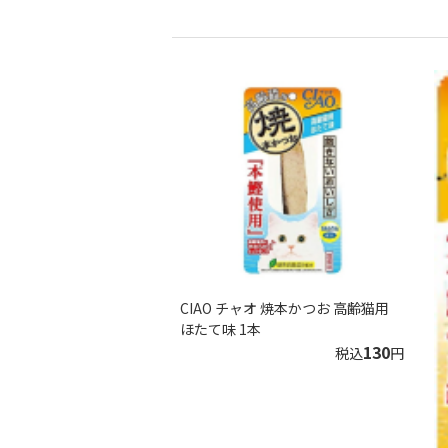
CIAO チャオ 焼本かつお 高齢猫用
ほたて味 1本
130
税込
円