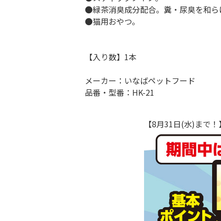
●緑茶消臭成分配合。糞・尿臭を和ら
●猫用おやつ。
【入り数】1本
メーカー：いなばペットフード
品番・型番：HK-21
【8月31日(水)ま