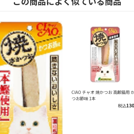
この商品によく似ている商品
CIAO チャオ 焼かつお 高齢猫用 
つお節味 1本
13
税込