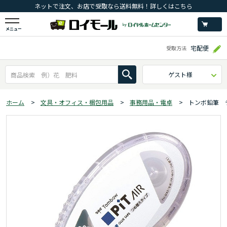
ネットで注文、お店で受取なら送料無料！詳しくはこちら
メニュー
宅配便
受取方法
ゲスト様
ホーム
>
文具・オフィス・梱包用品
>
事務用品・電卓
>
トンボ鉛筆 