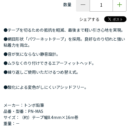
数量
シェアする
●テープを切るための抵抗を軽減、最後まで軽い引き心地を実現。
●網目形状「パワーネットテープ」を採用。良好なのり切れと強い
粘着力を両立。
●音が気にならない静音設計。
●ムラなくのり付けできるエアーフィットヘッド。
●繰り返しご使用いただけるつめ替え式。
●酸化による変色がしにくいアシッドフリー。
メーカー：トンボ鉛筆
品番・型番：PN-MAS
サイズ：（約）テープ幅8.4mm×16m巻
重量：－