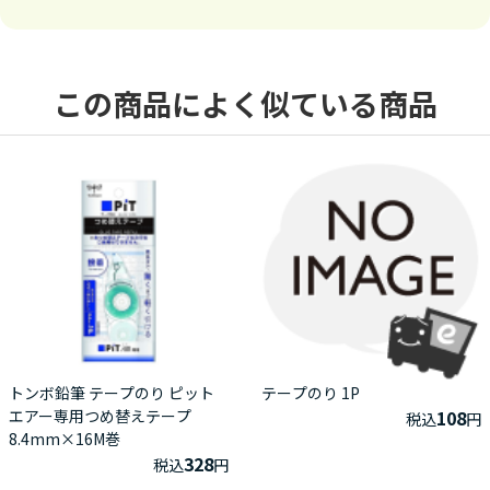
この商品によく似ている商品
トンボ鉛筆 テープのり ピット
テープのり 1P
エアー専用つめ替えテープ
108
税込
円
8.4mm×16M巻
328
税込
円