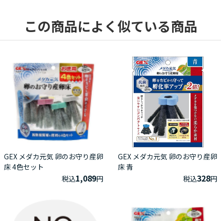
この商品によく似ている商品
GEX メダカ元気 卵のお守り産卵
GEX メダカ元気 卵のお守り産卵
床 4色セット
床 青
1,089
328
税込
円
税込
円