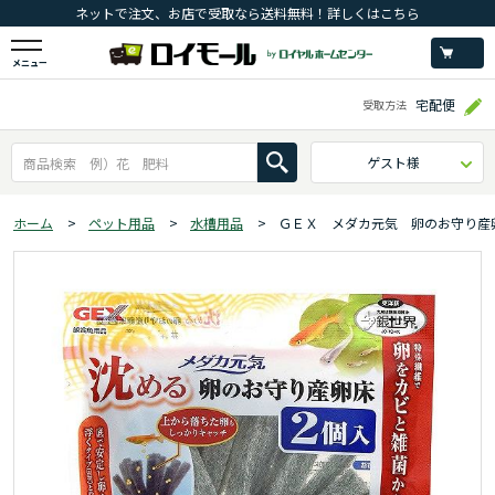
ネットで注文、お店で受取なら送料無料！詳しくはこちら
メニュー
宅配便
受取方法
ゲスト様
ホーム
>
ペット用品
>
水槽用品
>
ＧＥＸ メダカ元気 卵のお守り産