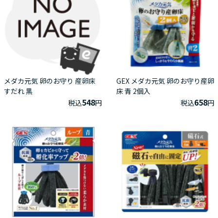
メダカ元気 卵のお守り 産卵床
GEX メダカ元気 卵のお守り産卵
すだれ 黒
床 青 2個入
548
658
税込
円
税込
円