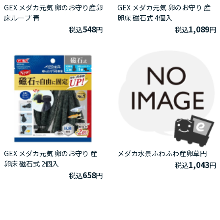
GEX メダカ元気 卵のお守り産卵
GEX メダカ元気 卵のお守り 産
床ループ 青
卵床 磁石式 4個入
548
1,089
税込
円
税込
円
GEX メダカ元気 卵のお守り 産
メダカ水景ふわふわ産卵草円
卵床 磁石式 2個入
1,043
税込
円
658
税込
円