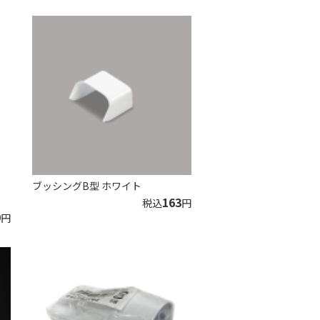
イ
ブッシングB型 ホワイト
163
税込
円
9
円