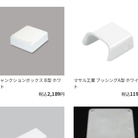
ャンクションボックス B型 ホワ
マサル工業 ブッシングA型 ホワ
ト
ト
2,189
11
税込
円
税込