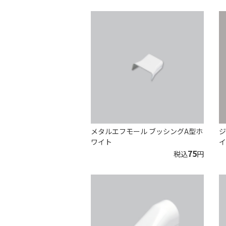
メタルエフモール ブッシングA型ホ
ジ
ワイト
イ
75
税込
円