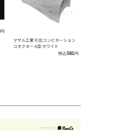
9
円
マサル工業 引出コンビネーション
コネクター A型 ホワイト
581
税込
円