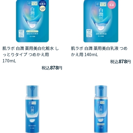
肌ラボ 白潤 薬用美白化粧水 し
肌ラボ 白潤 薬用美白乳液 つめ
っとりタイプ つめかえ用
かえ用 140mL
170mL
878
税込
円
878
税込
円