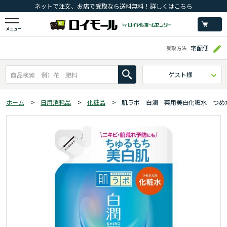
ネットで注文、お店で受取なら送料無料！詳しくはこちら
メニュー
宅配便
受取方法
ゲスト様
ホーム
>
日用消耗品
>
化粧品
>
肌ラボ 白潤 薬用美白化粧水 つめ