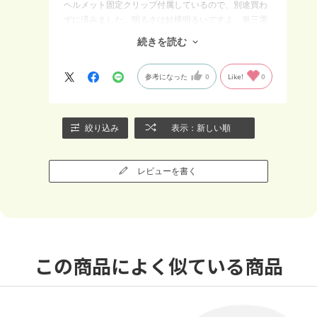
ヘルメット固定クリップ付属しているので、別途買わ
ずに済みました。明るさは結構明るいですよ。単三電
池なので、頭を振ったとき、重さでバランスが悪くな
続きを読む
るかな？ まあ、電池ボックスが後ろにあるので多分
大丈夫でしょう。
参考になった
0
Like!
0
絞り込み
表示：新しい順
レビューを書く
この商品によく似ている商品