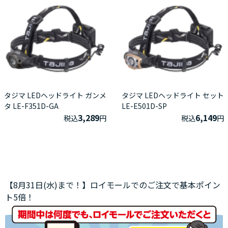
タジマ LEDヘッドライト ガンメ
タジマ LEDヘッドライト セット
タ LE-F351D-GA
LE-E501D-SP
3,289
6,149
税込
円
税込
円
【8月31日(水)まで！】ロイモールでのご注文で基本ポイン
ト5倍！