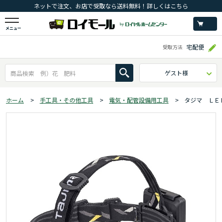
ネットで注文、お店で受取なら送料無料！詳しくはこちら
メニュー
宅配便
受取方法
ゲスト様
ホーム
>
手工具・その他工具
>
電気・配管設備用工具
>
タジマ ＬＥ