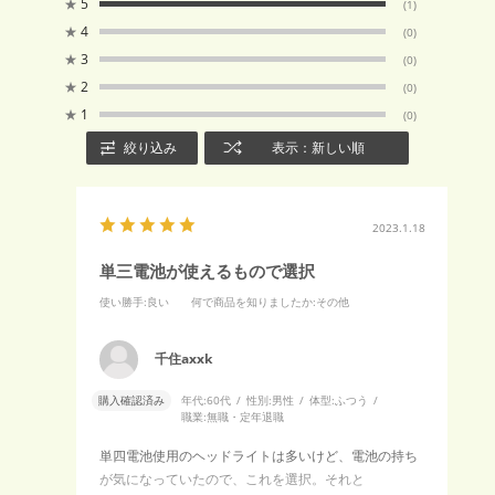
★
5
(1)
★
4
(0)
★
3
(0)
★
2
(0)
★
1
(0)
絞り込み
表示：新しい順
2023.1.18
単三電池が使えるもので選択
使い勝手
:良い
何で商品を知りましたか
:その他
千住axxk
購入確認済み
年代:
60代
性別:
男性
体型:
ふつう
職業:
無職・定年退職
単四電池使用のヘッドライトは多いけど、電池の持ち
が気になっていたので、これを選択。それと