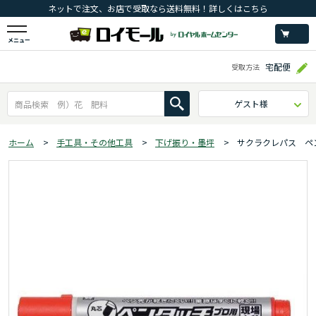
ネットで注文、お店で受取なら送料無料！詳しくはこちら
メニュー
宅配便
受取方法
ゲスト様
ホーム
>
手工具・その他工具
>
下げ振り・墨坪
>
サクラクレパス ペ