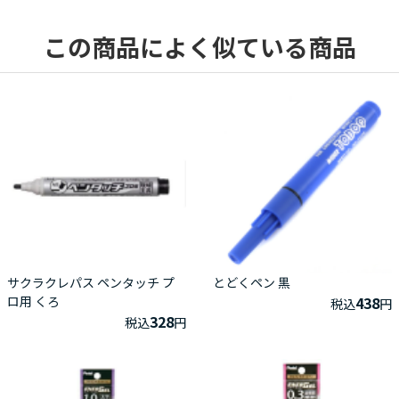
この商品によく似ている商品
サクラクレパス ペンタッチ プ
とどくペン 黒
ロ用 くろ
438
税込
円
328
税込
円