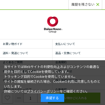
履歴を残さない
お買い物ガイド
支払いについて
送料・発送について
返品・交換について
よくあるご質問
会員規約
当サイトではWebサイトの利便性向上およびコンテンツの最適な
特定商取引法に基づく表示
お問い合わせ
提供を目的としてCookieを使用しています。
トラッキング目的でCookieを使用していません。
サイトのご利用について
個人情報保護方針
サイトの閲覧を継続された場合、Cookieの利用に同意したものと
いたします。
大和ハウスグループ
企業情報
詳細については
プライバシーポリシー
をご確認ください。
承諾する
© ROYAL HOMECENTER Co.,Ltd. ALL RIGHTS RESERVED.