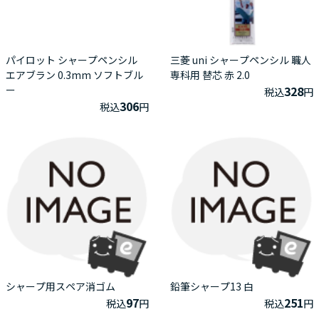
パイロット シャープペンシル
三菱 uni シャープペンシル 職人
エアブラン 0.3mm ソフトブル
専科用 替芯 赤 2.0
ー
328
税込
円
306
税込
円
シャープ用スペア消ゴム
鉛筆シャープ13 白
97
251
税込
円
税込
円