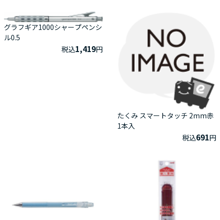
グラフギア1000シャープペンシ
ル0.5
1,419
税込
円
たくみ スマートタッチ 2mm赤
1本入
691
税込
円