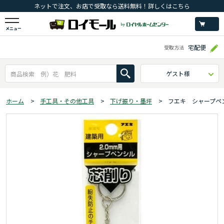
ネットで注文、お店で受取なら送料無料！詳しくはこちら
メニュー
宅配便
受取方法
ゲスト様
ホーム
>
手工具・その他工具
>
下げ振り・墨坪
>
フエキ シャープペ