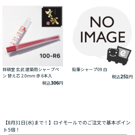
祥碩堂 玄武 建築用シャープペ
鉛筆シャープ09 白
ン 替え芯 2.0mm 赤 6本入
251
税込
円
306
税込
円
【8月31日(水)まで！】ロイモールでのご注文で基本ポイン
ト5倍！