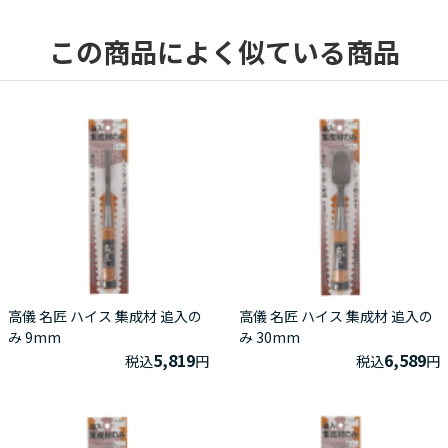
この商品によく似ている商品
高儀 名匠 ハイス 集成材 追入の
高儀 名匠 ハイス 集成材 追入の
み 9mm
み 30mm
5,819
6,589
税込
円
税込
円