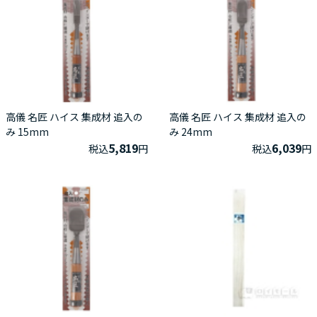
高儀 名匠 ハイス 集成材 追入の
高儀 名匠 ハイス 集成材 追入の
み 15mm
み 24mm
5,819
6,039
税込
円
税込
円