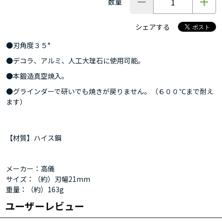
数量
シェアする
●刃角度３５°
●デコラ、アルミ、人工大理石に使用可能。
●本鍛造真空焼入。
●グラインダーで研いでも焼きが戻りません。（６００℃まで耐え
ます）
【材質】ハイス鋼
メーカー：高儀
サイズ：（約）刃幅21mm
重量：（約）163g
ユーザーレビュー