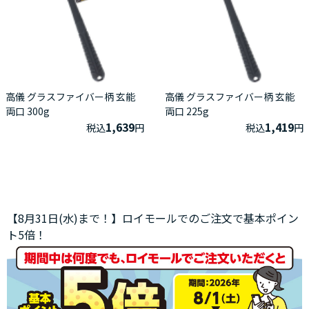
高儀 グラスファイバー柄 玄能
高儀 グラスファイバー柄 玄能
両口 300g
両口 225g
1,639
1,419
税込
円
税込
円
【8月31日(水)まで！】ロイモールでのご注文で基本ポイン
ト5倍！