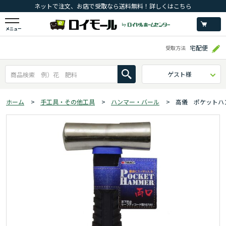
ネットで注文、お店で受取なら送料無料！詳しくはこちら
メニュー
宅配便
受取方法
ゲスト様
ホーム
>
手工具・その他工具
>
ハンマー・バール
>
高儀 ポケットハ