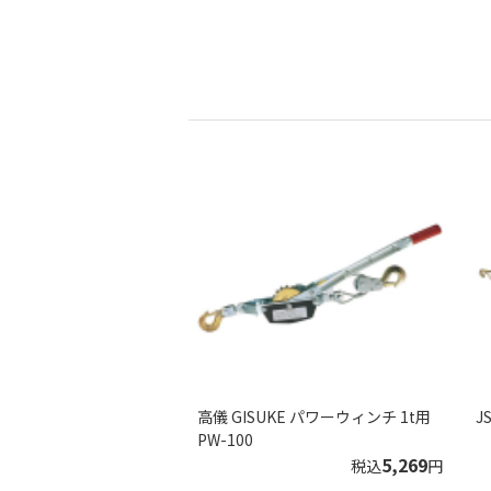
高儀 GISUKE パワーウィンチ 1t用
J
PW-100
5,269
税込
円