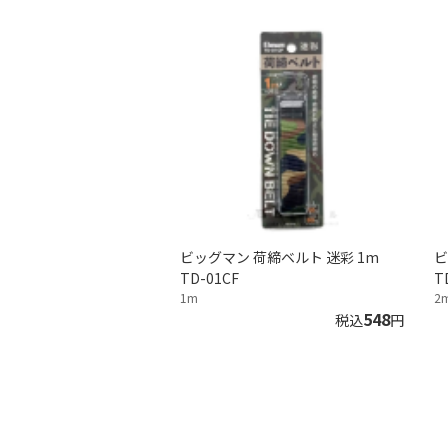
ビッグマン 荷締ベルト 迷彩 1m
ビ
TD-01CF
T
1m
2
548
税込
円