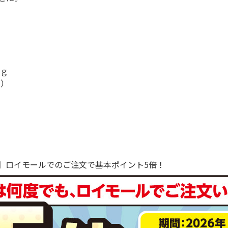
ｇ
用）
で！】ロイモールでのご注文で基本ポイント5倍！