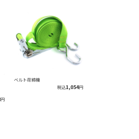
ベルト荷締機
1,054
税込
円
8
円