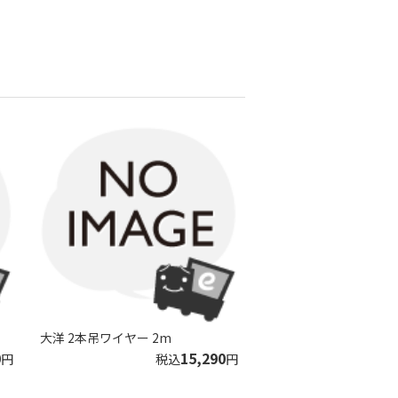
大洋 2本吊ワイヤー 2m
0
15,290
円
税込
円