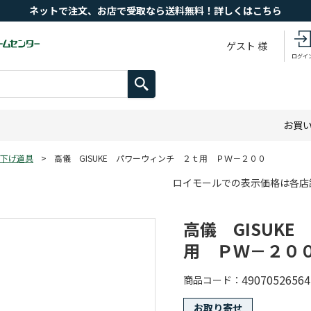
ネットで注文、お店で受取なら送料無料！詳しくはこちら
ゲスト 様
ログイ
お買
下げ道具
>
高儀 GISUKE パワーウィンチ ２ｔ用 ＰＷ－２００
ロイモールでの表示価格は各店
高儀 GISUK
用 ＰＷ－２０
49070526564
商品コード
お取り寄せ