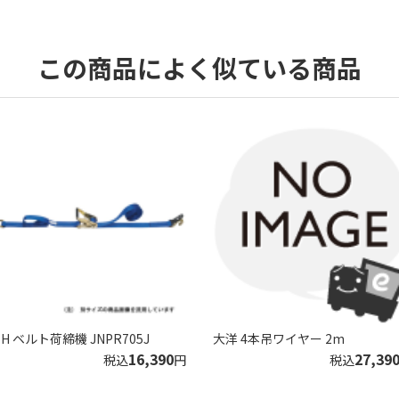
この商品によく似ている商品
SH ベルト荷締機 JNPR705J
大洋 4本吊ワイヤー 2m
16,390
27,39
税込
円
税込