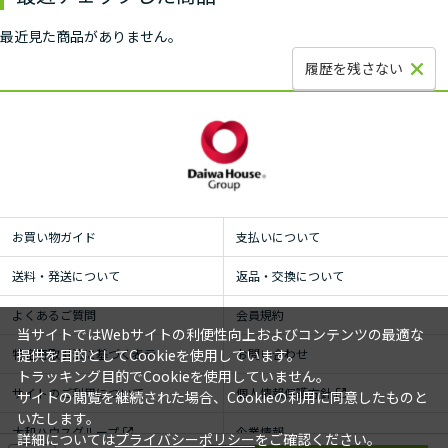
最近見た商品がありません。
履歴を残さない
お買い物ガイド
支払いについて
送料・発送について
返品・交換について
よくあるご質問
会員規約
当サイトではWebサイトの利便性向上およびコンテンツの最適な
特定商取引法に基づく表示
お問い合わせ
提供を目的としてCookieを使用しています。
トラッキング目的でCookieを使用していません。
サイトのご利用について
個人情報保護方針
サイトの閲覧を継続された場合、Cookieの利用に同意したものと
いたします。
大和ハウスグループ
企業情報
詳細については
プライバシーポリシー
をご確認ください。