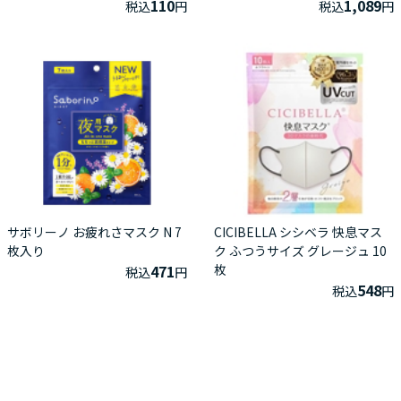
110
1,089
税込
円
税込
円
サボリーノ お疲れさマスク N 7
CICIBELLA シシベラ 快息マス
枚入り
ク ふつうサイズ グレージュ 10
471
枚
税込
円
548
税込
円