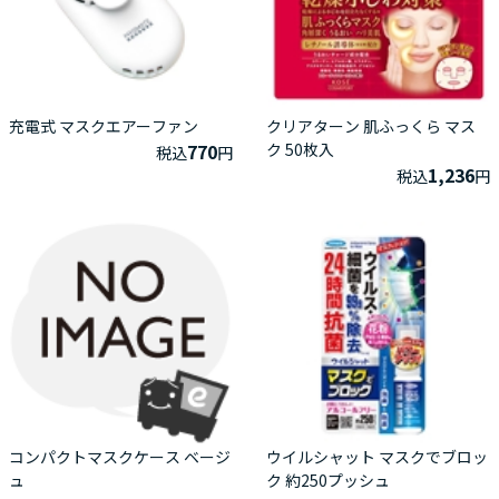
充電式 マスクエアーファン
クリアターン 肌ふっくら マス
770
ク 50枚入
税込
円
1,236
税込
円
コンパクトマスクケース ベージ
ウイルシャット マスクでブロッ
ュ
ク 約250プッシュ