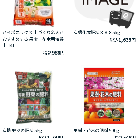
ハイポネックス 土づくり名人が
有機化成肥料 8-8-8 5kg
おすすめする 果樹・花木用培養
1,639
税込
円
土 14L
988
税込
円
有機 野菜の肥料 5kg
果樹・花木の肥料 500g
1,749
548
税込
円
税込
円