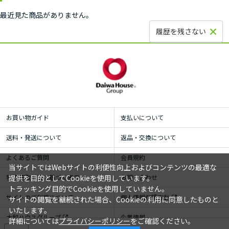
最近見た商品がありません。
履歴を残さない
お買い物ガイド
支払いについて
送料・発送について
返品・交換について
よくあるご質問
会員規約
当サイトではWebサイトの利便性向上およびコンテンツの最適な
特定商取引法に基づく表示
お問い合わせ
提供を目的としてCookieを使用しています。
トラッキング目的でCookieを使用していません。
サイトのご利用について
個人情報保護方針
サイトの閲覧を継続された場合、Cookieの利用に同意したものと
いたします。
大和ハウスグループ
企業情報
詳細については
プライバシーポリシー
をご確認ください。