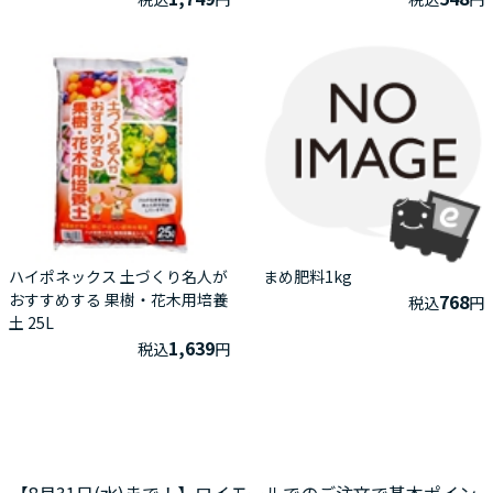
ハイポネックス 土づくり名人が
まめ肥料1kg
おすすめする 果樹・花木用培養
768
税込
円
土 25L
1,639
税込
円