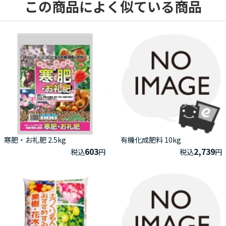
この商品によく似ている商品
寒肥・お礼肥 2.5kg
有機化成肥料 10kg
603
2,739
税込
円
税込
円