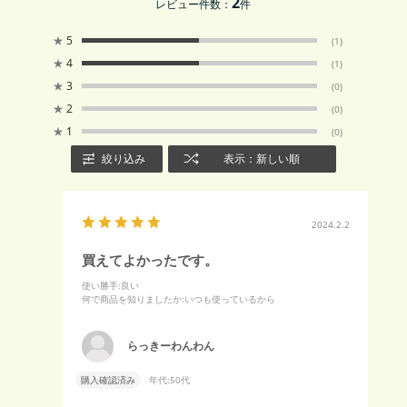
2
レビュー件数：
件
★
5
(1)
★
4
(1)
★
3
(0)
★
2
(0)
★
1
(0)
絞り込み
表示：新しい順
2024.2.2
買えてよかったです。
使い勝手
:良い
何で商品を知りましたか
:いつも使っているから
らっきーわんわん
購入確認済み
年代:
50代