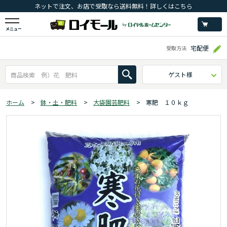
ネットで注文、お店で受取なら送料無料！詳しくはこちら
メニュー
宅配便
受取方法
ゲスト様
ホーム
>
鉢・土・肥料
>
大袋園芸肥料
>
寒肥 １０ｋｇ