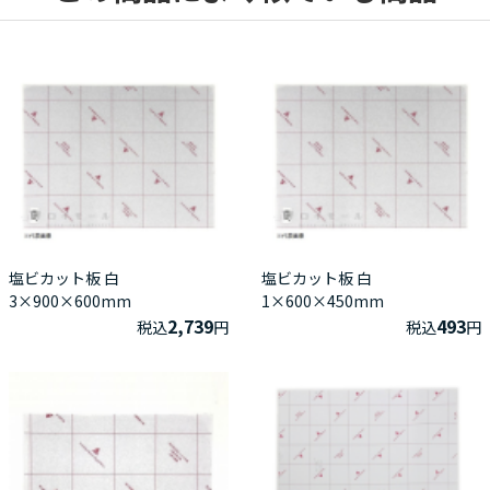
塩ビカット板 白
塩ビカット板 白
3×900×600mm
1×600×450mm
2,739
493
税込
円
税込
円