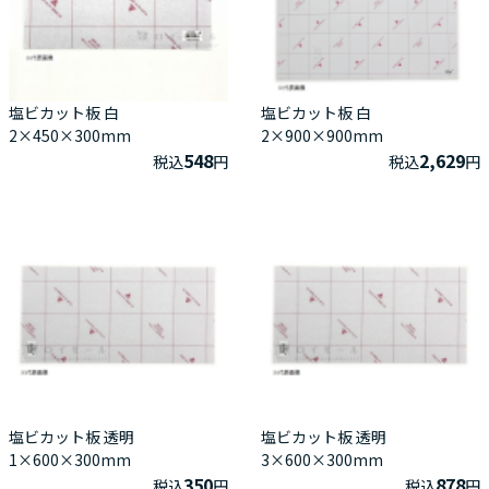
塩ビカット板 白
塩ビカット板 白
2×450×300mm
2×900×900mm
548
2,629
税込
円
税込
円
塩ビカット板 透明
塩ビカット板 透明
1×600×300mm
3×600×300mm
350
878
税込
円
税込
円