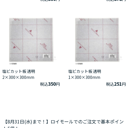
塩ビカット板 透明
塩ビカット板 透明
2×300×300mm
1×300×300mm
350
251
税込
円
税込
円
【8月31日(水)まで！】ロイモールでのご注文で基本ポイン