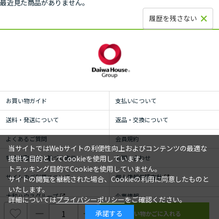
最近見た商品がありません。
履歴を残さない
お買い物ガイド
支払いについて
送料・発送について
返品・交換について
よくあるご質問
会員規約
当サイトではWebサイトの利便性向上およびコンテンツの最適な
特定商取引法に基づく表示
お問い合わせ
提供を目的としてCookieを使用しています。
トラッキング目的でCookieを使用していません。
サイトのご利用について
個人情報保護方針
サイトの閲覧を継続された場合、Cookieの利用に同意したものと
いたします。
大和ハウスグループ
企業情報
詳細については
プライバシーポリシー
をご確認ください。
承諾する
© ROYAL HOMECENTER Co.,Ltd. ALL RIGHTS RESERVED.