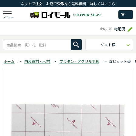
ネットで注文、お店で受取なら送料無料！詳しくはこちら
メニュー
宅配便
受取方法
ゲスト様
ホーム
>
内装資材・木材
>
プラダン・アクリル平板
>
塩ビカット板 