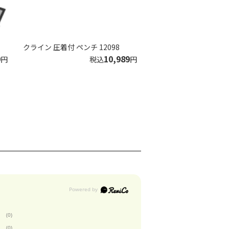
クライン 圧着付 ペンチ 12098
9
10,989
円
税込
円
(0)
(0)