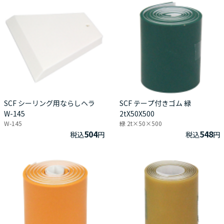
SCF シーリング用ならしヘラ
SCF テープ付きゴム 緑
W-145
2tX50X500
W-145
緑 2t×50×500
504
548
税込
円
税込
円