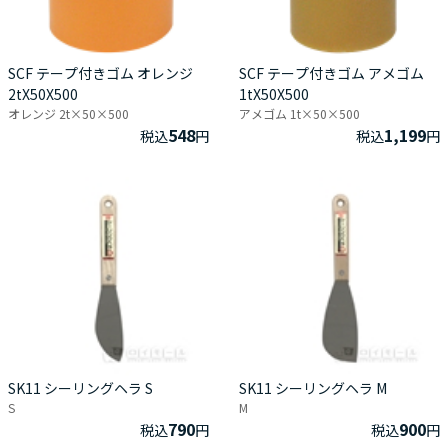
SCF テープ付きゴム オレンジ
SCF テープ付きゴム アメゴム
2tX50X500
1tX50X500
オレンジ 2t×50×500
アメゴム 1t×50×500
548
1,199
税込
円
税込
円
SK11 シーリングヘラ S
SK11 シーリングヘラ М
S
M
790
900
税込
円
税込
円