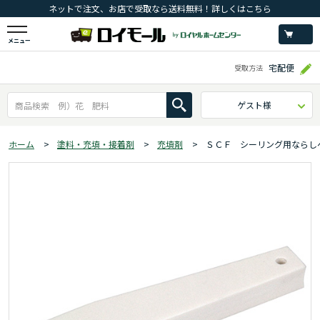
ネットで注文、お店で受取なら送料無料！詳しくはこちら
メニュー
宅配便
受取方法
ゲスト様
ホーム
>
塗料・充填・接着剤
>
充填剤
>
ＳＣＦ シーリング用ならし