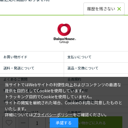
履歴を残さない
お買い物ガイド
支払いについて
送料・発送について
返品・交換について
よくあるご質問
会員規約
当サイトではWebサイトの利便性向上およびコンテンツの最適な
特定商取引法に基づく表示
お問い合わせ
提供を目的としてCookieを使用しています。
トラッキング目的でCookieを使用していません。
サイトのご利用について
個人情報保護方針
サイトの閲覧を継続された場合、Cookieの利用に同意したものと
いたします。
大和ハウスグループ
企業情報
詳細については
プライバシーポリシー
をご確認ください。
承諾する
© ROYAL HOMECENTER Co.,Ltd. ALL RIGHTS RESERVED.