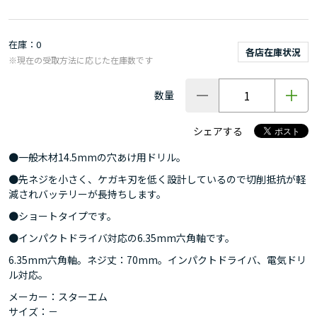
在庫
0
各店在庫状況
※現在の受取方法に応じた在庫数です
数量
シェアする
●一般木材14.5mmの穴あけ用ドリル。
●先ネジを小さく、ケガキ刃を低く設計しているので切削抵抗が軽
減されバッテリーが長持ちします。
●ショートタイプです。
●インパクトドライバ対応の6.35mm六角軸です。
6.35mm六角軸。ネジ丈：70mm。インパクトドライバ、電気ドリ
ル対応。
メーカー：スターエム
サイズ：－