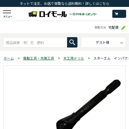
ネットで注文、お店で受取なら送料無料！詳しくはこちら
メニュー
宅配便
受取方法
ゲスト様
ホーム
>
電動工具・先端工具
>
木工用ドリル
>
スターエム インパク