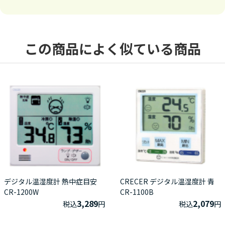
この商品によく似ている商品
デジタル温湿度計 熱中症目安
CRECER デジタル温湿度計 青
CR-1200W
CR-1100B
3,289
2,079
税込
円
税込
円