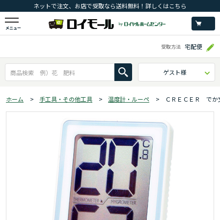
ネットで注文、お店で受取なら送料無料！詳しくはこちら
メニュー
宅配便
受取方法
ゲスト様
ホーム
>
手工具・その他工具
>
温度計・ルーペ
>
ＣＲＥＣＥＲ でか