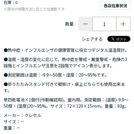
在庫
0
各店在庫状況
※現在の受取方法に応じた在庫数です
数量
シェアする
●熱中症・インフルエンザの健康管理に役立つデジタル温湿度計。
●温度・湿度の変化に応じて、熱中症を警戒・厳重警戒・危険の3
段階とインフルエンザ注意を2段階でアイコン表示します。
●測定範囲は温度：-9.9～50度・湿度：20～95%です。
●折りたたみスタンド付きで壁掛け・卓上どちらでも使用出来ま
す。
単四乾電池×1個付(作動確認用)。室内用。測定範囲：(温度)-9.9～
50度・(湿度)20～95%。サイズ：72×120×15mm。重量：93g。
メーカー：クレセル
サイズ：－
重量：－