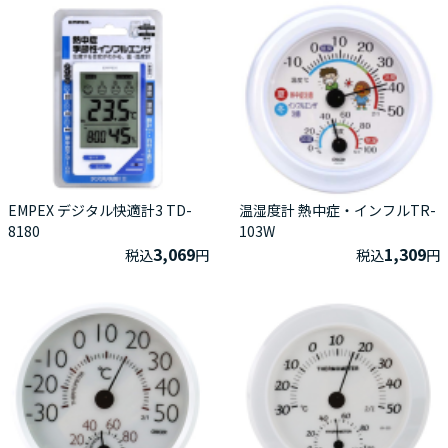
EMPEX デジタル快適計3 TD-
温湿度計 熱中症・インフルTR-
8180
103W
3,069
1,309
税込
円
税込
円