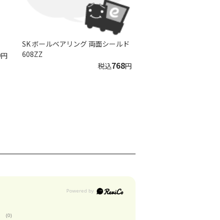
SK ボールベアリング 両面シールド
9
608ZZ
円
768
税込
円
(0)