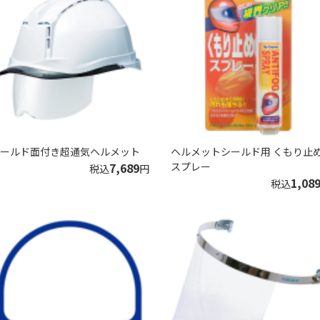
ールド面付き超通気ヘルメット
ヘルメットシールド用 くもり止
7,689
スプレー
税込
円
1,08
税込