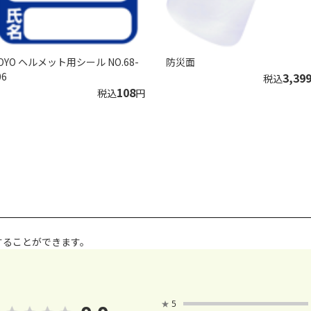
OYO ヘルメット用シール NO.68-
防災面
06
3,39
税込
108
税込
円
することができます。
★
5