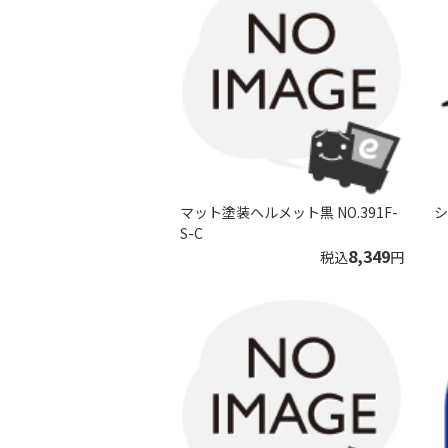
マット塗装ヘルメット黒 NO.391F-
シ
S-C
8,349
税込
円