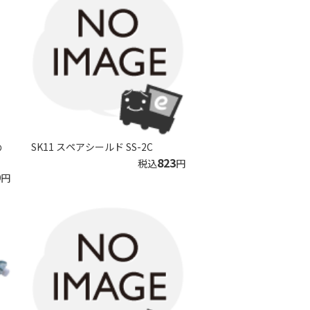
め
SK11 スペアシールド SS-2C
823
税込
円
9
円