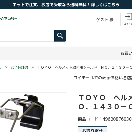
ネットで注文、お店で受取なら送料無料！詳しくはこちら
ゲスト 様
ログイ
お買
リ
>
安全保護具
>
ＴＯＹＯ ヘルメット取付用シールド ＮＯ．１４３０－
ロイモールでの表示価格は各店
ＴＯＹＯ ヘル
Ｏ．１４３０－
49620876030
商品コード
お取り寄せ